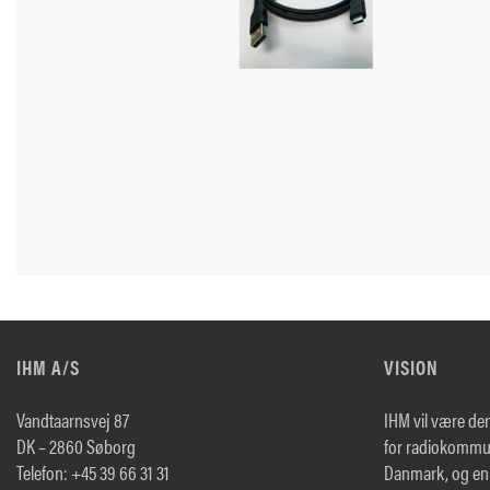
IHM A/S
VISION
Vandtaarnsvej 87
IHM vil være de
DK – 2860 Søborg
for radiokommun
Telefon: +45 39 66 31 31
Danmark, og en