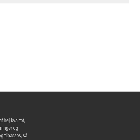
 høj kvalitet,
ninger og
g tilpasses, så