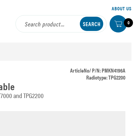
ABOUT US
0
ArticleNo/ P/N: PMKN4196A
Radiotype: TPG2200
able
 ST7000 and TPG2200