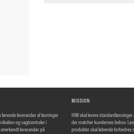
MISSION
n førende leverandør af løsninger
IHM skal levere standardløsninger af
ikation og vagtcentraler i
der matcher kundernes behov. Løs
 anerkendt leverandør på
produkter skal løbende forbedres o